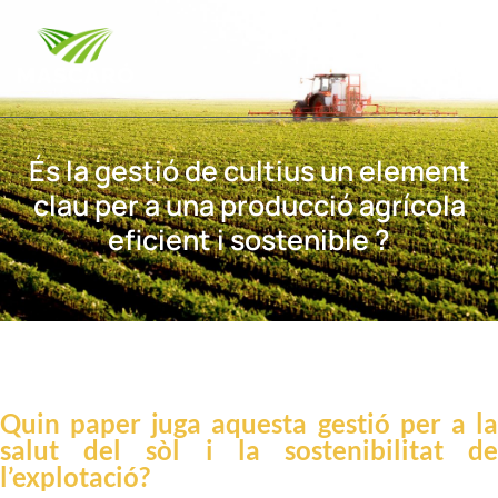
Vés al
contingut
És la gestió de cultius un element
clau per a una producció agrícola
eficient i sostenible ?
Quin paper juga aquesta gestió per a la
salut del sòl i la sostenibilitat de
l’explotació?