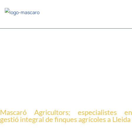
Vés al
contingut
Control de plagues i malalties en
cultius: solucions sostenibles pels
camps de Lleida
Mascaró Agricultors; especialistes en
gestió integral de finques agrícoles a Lleida