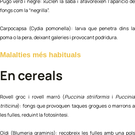
Pugó verd i negre: xuclen la saba i afavoreixen l’aparició de
fongs com la “negrilla”.
Carpocapsa (Cydia pomonella): larva que penetra dins la
poma o la pera, deixant galeries i provocant podridura.
Malalties més habituals
En cereals
Rovell groc i rovell marró (
Puccinia striiformis
i
Puccinia
triticina
): fongs que provoquen taques grogues o marrons a
les fulles, reduint la fotosíntesi.
Oïdi (Blumeria graminis): recobreix les fulles amb una pols