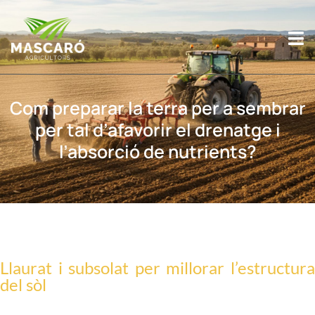
Vés al
contingut
Com preparar la terra per a sembrar
per tal d’afavorir el drenatge i
l’absorció de nutrients?
Llaurat i subsolat per millorar l’estructura
del sòl